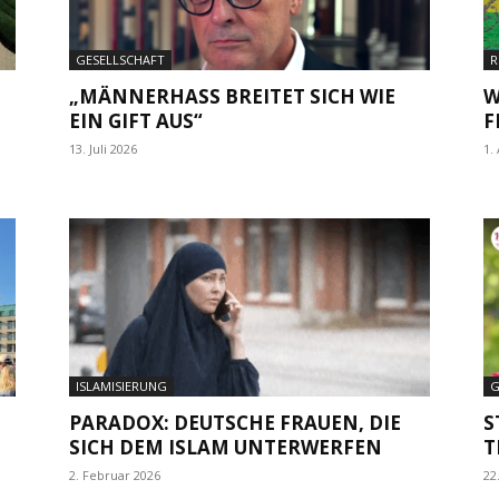
GESELLSCHAFT
R
„MÄNNERHASS BREITET SICH WIE
W
EIN GIFT AUS“
F
13. Juli 2026
1.
ISLAMISIERUNG
G
PARADOX: DEUTSCHE FRAUEN, DIE
S
SICH DEM ISLAM UNTERWERFEN
T
2. Februar 2026
22