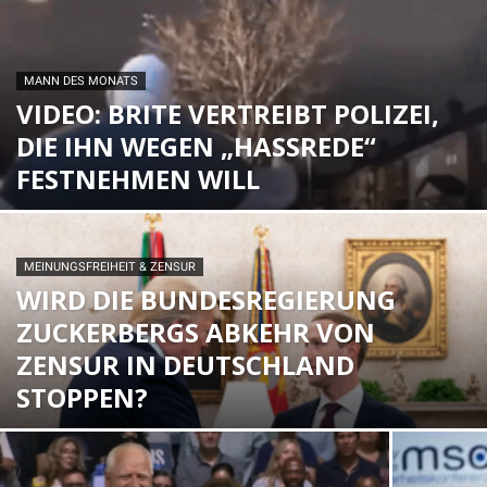
MANN DES MONATS
VIDEO: BRITE VERTREIBT POLIZEI,
DIE IHN WEGEN „HASSREDE“
FESTNEHMEN WILL
MEINUNGSFREIHEIT & ZENSUR
WIRD DIE BUNDESREGIERUNG
ZUCKERBERGS ABKEHR VON
ZENSUR IN DEUTSCHLAND
STOPPEN?