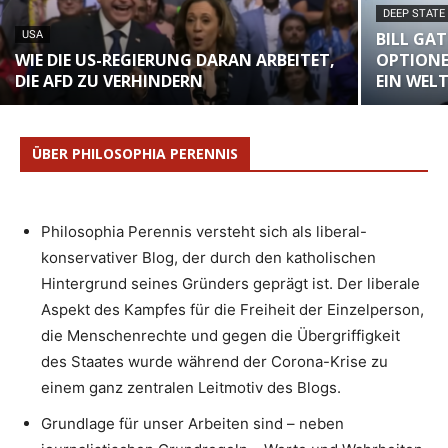
DEEP STATE
USA
BILL GAT
WIE DIE US-REGIERUNG DARAN ARBEITET,
OPTIONE
DIE AFD ZU VERHINDERN
EIN WEL
ÜBER PHILOSOPHIA PERENNIS
Philosophia Perennis versteht sich als liberal-
konservativer Blog, der durch den katholischen
Hintergrund seines Gründers geprägt ist. Der liberale
Aspekt des Kampfes für die Freiheit der Einzelperson,
die Menschenrechte und gegen die Übergriffigkeit
des Staates wurde während der Corona-Krise zu
einem ganz zentralen Leitmotiv des Blogs.
Grundlage für unser Arbeiten sind – neben