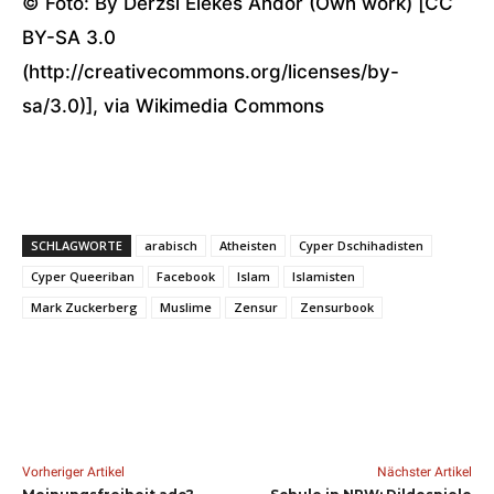
© Foto: By Derzsi Elekes Andor (Own work) [CC
BY-SA 3.0
(http://creativecommons.org/licenses/by-
sa/3.0)], via Wikimedia Commons
SCHLAGWORTE
arabisch
Atheisten
Cyper Dschihadisten
Cyper Queeriban
Facebook
Islam
Islamisten
Mark Zuckerberg
Muslime
Zensur
Zensurbook
Vorheriger Artikel
Nächster Artikel