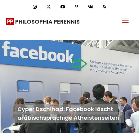
PHILOSOPHIA PERENNIS
Cyper Dschihad: Facebook löscht
arabischsprachige Atheistenseiten