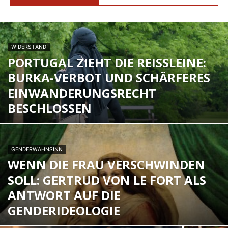
WIDERSTAND
PORTUGAL ZIEHT DIE REISSLEINE: B
URKA-VERBOT UND SCHÄRFERES E
INWANDERUNGSRECHT B
ESCHLOSSEN
GENDERWAHNSINN
WENN DIE FRAU VERSCHWINDEN
SOLL: GERTRUD VON LE FORT ALS
ANTWORT AUF DIE
GENDERIDEOLOGIE