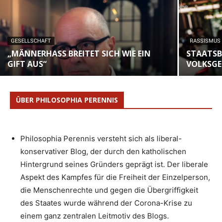
GESELLSCHAFT
RASSISMUS
„MÄNNERHASS BREITET SICH WIE EIN
STAATSB
GIFT AUS“
VOLKSG
ÜBER PHILOSOPHIA PERENNIS
Philosophia Perennis versteht sich als liberal-
konservativer Blog, der durch den katholischen
Hintergrund seines Gründers geprägt ist. Der liberale
Aspekt des Kampfes für die Freiheit der Einzelperson,
die Menschenrechte und gegen die Übergriffigkeit
des Staates wurde während der Corona-Krise zu
einem ganz zentralen Leitmotiv des Blogs.