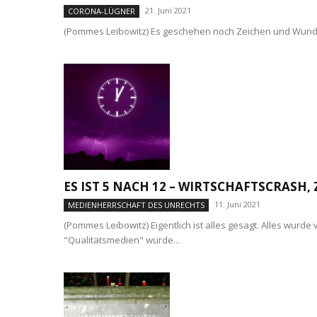
21. Juni 2021
CORONA-LÜGNER
(Pommes Leibowitz) Es geschehen noch Zeichen und Wunder. K
ES IST 5 NACH 12 – WIRTSCHAFTSCRASH
11. Juni 2021
MEDIENHERRSCHAFT DES UNRECHTS
(Pommes Leibowitz) Eigentlich ist alles gesagt. Alles wur
"Qualitätsmedien" wurde...