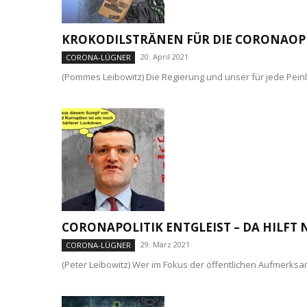
KROKODILSTRÄNEN FÜR DIE CORONAOP
20. April 2021
CORONA-LÜGNER
(Pommes Leibowitz) Die Regierung und unser für jede Peinl
CORONAPOLITIK ENTGLEIST – DA HILFT
29. März 2021
CORONA-LÜGNER
(Peter Leibowitz) Wer im Fokus der öffentlichen Aufmerks