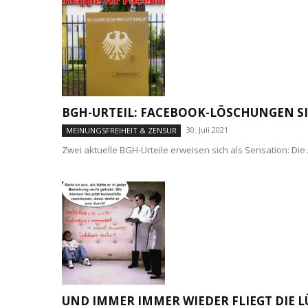
BGH-URTEIL: FACEBOOK-LÖSCHUNGEN S
30. Juli 2021
MEINUNGSFREIHEIT & ZENSUR
Zwei aktuelle BGH-Urteile erweisen sich als Sensation: Di
UND IMMER IMMER WIEDER FLIEGT DIE L