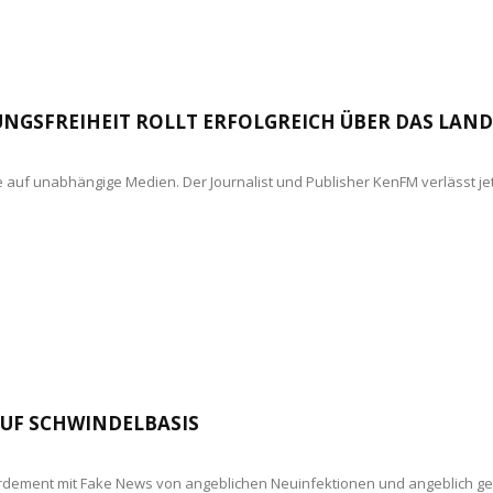
UNGSFREIHEIT ROLLT ERFOLGREICH ÜBER DAS LAND
fe auf unabhängige Medien. Der Journalist und Publisher KenFM verlässt jet
AUF SCHWINDELBASIS
ement mit Fake News von angeblichen Neuinfektionen und angeblich gef