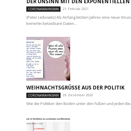
DER UNSINN MIT DEN EXPONENTIELLE
21. Februar 2021
CORONAWAHNSINN
(Peter Leibowitz) Als Anfang letzten Jahres eine neue Vi
keinerlei belastbare Daten...
WEIHNACHTSGRÜSSE AUS DER POLITIK
26. Dezember 2020
CORONAWAHNSINN
Wie die Politiker den Boden unter den Füßen und jeden Bez