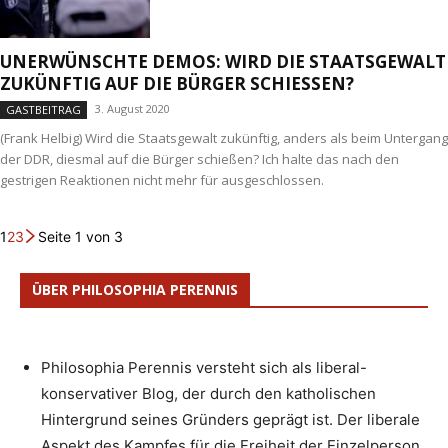
UNERWÜNSCHTE DEMOS: WIRD DIE STAATSGEWALT
ZUKÜNFTIG AUF DIE BÜRGER SCHIESSEN?
3. August 2020
GASTBEITRAG
(Frank Helbig) Wird die Staatsgewalt zukünftig, anders als beim Untergang
der DDR, diesmal auf die Bürger schießen? Ich halte das nach den
gestrigen Reaktionen nicht mehr für ausgeschlossen.
1
2
3
Seite 1 von 3
ÜBER PHILOSOPHIA PERENNIS
Philosophia Perennis versteht sich als liberal-
konservativer Blog, der durch den katholischen
Hintergrund seines Gründers geprägt ist. Der liberale
Aspekt des Kampfes für die Freiheit der Einzelperson,