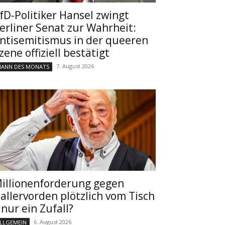
fD-Politiker Hansel zwingt
erliner Senat zur Wahrheit:
ntisemitismus in der queeren
zene offiziell bestätigt
7. August 2026
ANN DES MONATS
illionenforderung gegen
allervorden plötzlich vom Tisch
 nur ein Zufall?
6. August 2026
LLGEMEIN