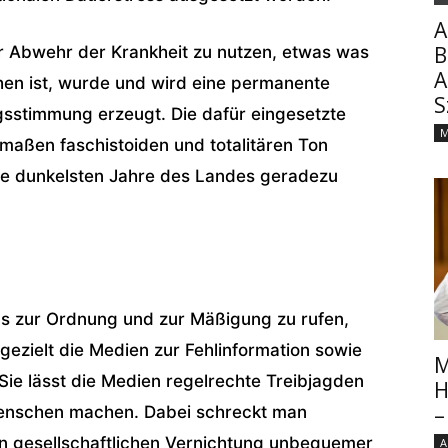
A
B
ur Abwehr der Krankheit zu nutzen, etwas was
A
hen ist, wurde und wird eine permanente
S
sstimmung erzeugt. Die dafür eingesetzte
M
maßen faschistoiden und totalitären Ton
die dunkelsten Jahre des Landes geradezu
s zur Ordnung und zur Mäßigung zu rufen,
gezielt die Medien zur Fehlinformation sowie
M
Sie lässt die Medien regelrechte Treibjagden
H
–
 Menschen machen. Dabei schreckt man
en gesellschaftlichen Vernichtung unbequemer
A