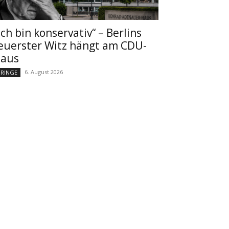
Ich bin konservativ“ – Berlins
euerster Witz hängt am CDU-
aus
6. August 2026
RINGE