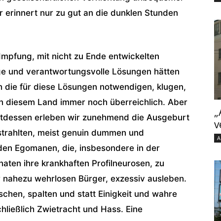
erinnert nur zu gut an die dunklen Stunden
Impfung, mit nicht zu Ende entwickelten
ge und verantwortungsvolle Lösungen hätten
ch die für diese Lösungen notwendigen, klugen,
in diesem Land immer noch überreichlich. Aber
„
attdessen erleben wir zunehmend die Ausgeburt
v
rstrahlten, meist genuin dummen und
A
en Egomanen, die, insbesondere in der
naten ihre krankhaften Profilneurosen, zu
 nahezu wehrlosen Bürger, exzessiv ausleben.
uschen, spalten und statt Einigkeit und wahre
chließlich Zwietracht und Hass. Eine