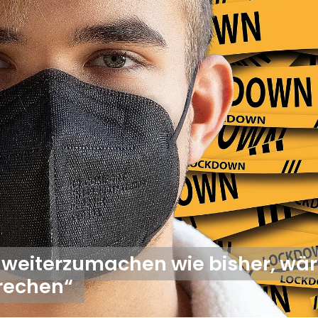
o weiterzumachen wie bisher, wä
brechen“