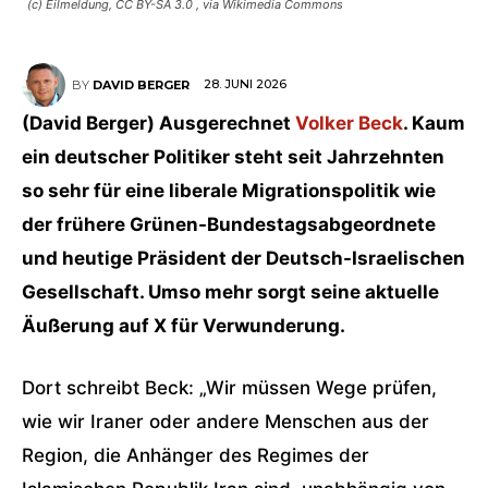
(c) Eilmeldung, CC BY-SA 3.0
, via Wikimedia Commons
28. JUNI 2026
BY
DAVID BERGER
(David Berger) Ausgerechnet
Volker Beck
. Kaum
ein deutscher Politiker steht seit Jahrzehnten
so sehr für eine liberale Migrationspolitik wie
der frühere Grünen-Bundestagsabgeordnete
und heutige Präsident der Deutsch-Israelischen
Gesellschaft. Umso mehr sorgt seine aktuelle
Äußerung auf X für Verwunderung.
Dort schreibt Beck: „Wir müssen Wege prüfen,
wie wir Iraner oder andere Menschen aus der
Region, die Anhänger des Regimes der