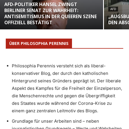
AFD-POLITIKER HANSEL ZWINGT
BERLINER SENAT ZUR WAHRHEIT:
AFD
ANTISEMITISMUS IN DER QUEEREN SZENE
„AUGSBU
OFFIZIELL BESTÄTIGT
DEN ABS
ÜBER PHILOSOPHIA PERENNIS
Philosophia Perennis versteht sich als liberal-
konservativer Blog, der durch den katholischen
Hintergrund seines Gründers geprägt ist. Der liberale
Aspekt des Kampfes für die Freiheit der Einzelperson,
die Menschenrechte und gegen die Übergriffigkeit
des Staates wurde während der Corona-Krise zu
einem ganz zentralen Leitmotiv des Blogs.
Grundlage für unser Arbeiten sind – neben
journalistischen Grundregeln – Werte und Wahrheiten,