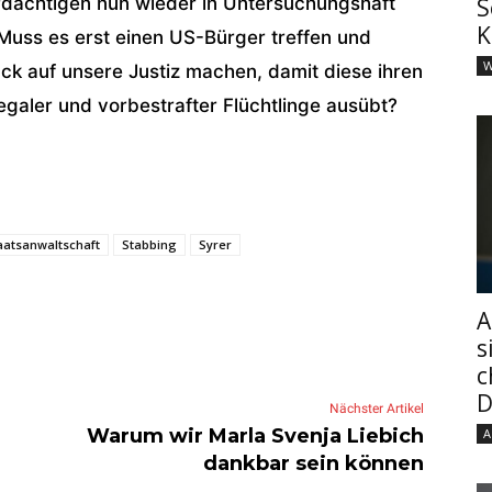
erdächtigen nun wieder in Untersuchungshaft
S
K
Muss es erst einen US-Bürger treffen und
W
k auf unsere Justiz machen, damit diese ihren
legaler und vorbestrafter Flüchtlinge ausübt?
aatsanwaltschaft
Stabbing
Syrer
A
s
c
D
Nächster Artikel
Warum wir Marla Svenja Liebich
A
dankbar sein können