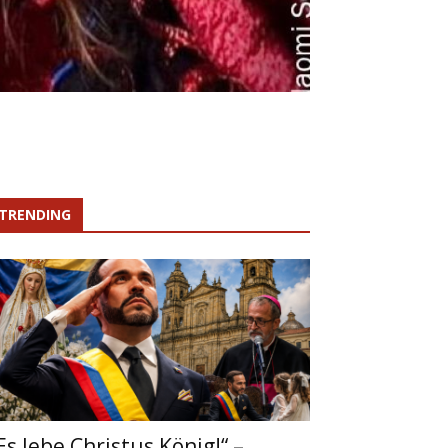
TRENDING
Es lebe Christus König!“ –