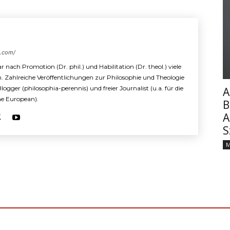
s.com/
r nach Promotion (Dr. phil.) und Habilitation (Dr. theol.) viele
n. Zahlreiche Veröffentlichungen zur Philosophie und Theologie
 Blogger (philosophia-perennis) und freier Journalist (u.a. für die
A
The European).
B
A
S
M