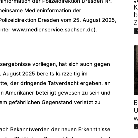
information der Polizeidirektion Dresden Nr.
K
einsame Medieninformation der
b
olizeidirektion Dresden vom 25. August 2025,
Z
unter www.medienservice.sachsen.de).
I
ergebnisse vorliegen, hat sich auch gegen
. August 2025 bereits kurzzeitig im
tte, der dringende Tatverdacht ergeben, an
n Amerikaner beteiligt gewesen zu sein und
B
em gefährlichen Gegenstand verletzt zu
U
w
L
nach Bekanntwerden der neuen Erkenntnisse