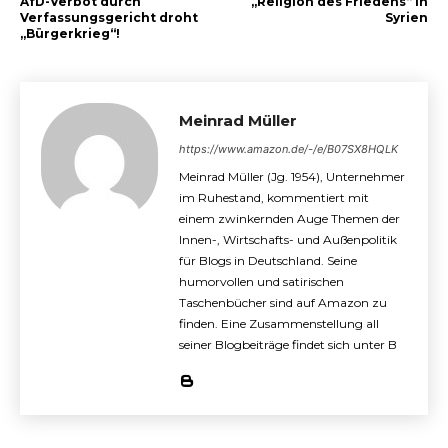
AfD-Verbot durch
„Religion des Friedens“ in
Verfassungsgericht droht
Syrien
„Bürgerkrieg“!
Meinrad Müller
https://www.amazon.de/-/e/B07SX8HQLK
Meinrad Müller (Jg. 1954), Unternehmer
im Ruhestand, kommentiert mit
einem zwinkernden Auge Themen der
Innen-, Wirtschafts- und Außenpolitik
für Blogs in Deutschland. Seine
humorvollen und satirischen
Taschenbücher sind auf Amazon zu
finden. Eine Zusammenstellung all
seiner Blogbeiträge findet sich unter B