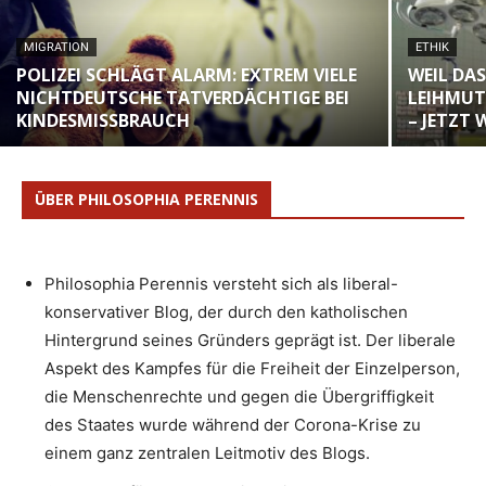
MIGRATION
ETHIK
POLIZEI SCHLÄGT ALARM: EXTREM VIELE
WEIL DAS
NICHTDEUTSCHE TATVERDÄCHTIGE BEI
LEIHMUT
KINDESMISSBRAUCH
– JETZT 
ÜBER PHILOSOPHIA PERENNIS
Philosophia Perennis versteht sich als liberal-
konservativer Blog, der durch den katholischen
Hintergrund seines Gründers geprägt ist. Der liberale
Aspekt des Kampfes für die Freiheit der Einzelperson,
die Menschenrechte und gegen die Übergriffigkeit
des Staates wurde während der Corona-Krise zu
einem ganz zentralen Leitmotiv des Blogs.