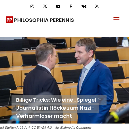
PHILOSOPHIA PERENNIS
Billige Tricks: Wie eine „Spiegel“-
Journalistin Höcke zum Nazi-
Verharmloser macht
(c) Steffen Prößdorf, CC BY-SA 4.0
, via Wikimedia Commons