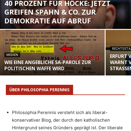
40 PROZENT FÜR HÖCKE: JETZT
GREIFEN SPAHN & CO. ZUR
DEMOKRATIE AUF ABRUF
RECHTSSTA
MEDIEN
ERFURT 
WIE EINE ANGEBLICHE SA-PAROLE ZUR
WARNT V
POLITISCHEN WAFFE WIRD
STRASSE
ÜBER PHILOSOPHIA PERENNIS
Philosophia Perennis versteht sich als liberal-
konservativer Blog, der durch den katholischen
Hintergrund seines Gründers geprägt ist. Der liberale