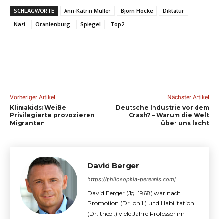
SCHLAGWORTE
Ann-Katrin Müller
Björn Höcke
Diktatur
Nazi
Oranienburg
Spiegel
Top2
Vorheriger Artikel
Nächster Artikel
Klimakids: Weiße
Deutsche Industrie vor dem
Privilegierte provozieren
Crash? – Warum die Welt
Migranten
über uns lacht
David Berger
https://philosophia-perennis.com/
David Berger (Jg. 1968) war nach
Promotion (Dr. phil.) und Habilitation
(Dr. theol.) viele Jahre Professor im