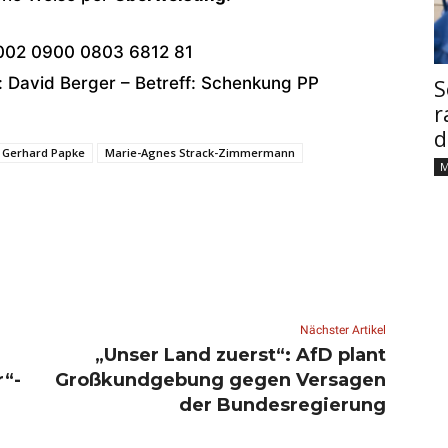
002 0900 0803 6812 81
David Berger – Betreff: Schenkung PP
S
r
d
Gerhard Papke
Marie-Agnes Strack-Zimmermann
M
Nächster Artikel
„Unser Land zuerst“: AfD plant
r“-
Großkundgebung gegen Versagen
der Bundesregierung