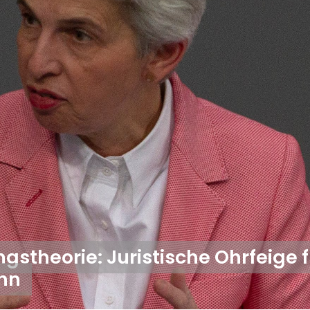
stheorie: Juristische Ohrfeige f
nn