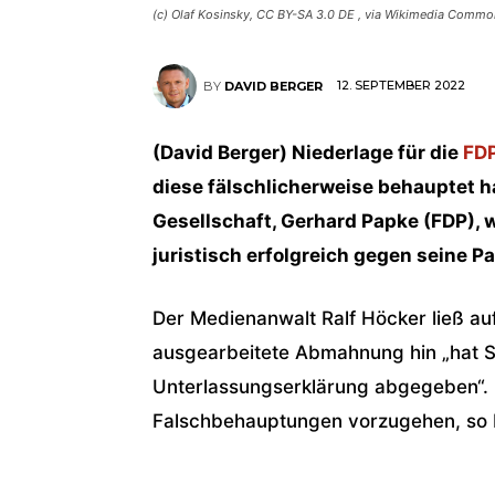
(c) Olaf Kosinsky, CC BY-SA 3.0 DE
, via Wikimedia Commo
12. SEPTEMBER 2022
BY
DAVID BERGER
(David Berger) Niederlage für die
FDP
diese fälschlicherweise behauptet h
Gesellschaft, Gerhard Papke (FDP), w
juristisch erfolgreich gegen seine P
Der Medienanwalt Ralf Höcker ließ auf
ausgearbeitete Abmahnung hin „hat 
Unterlassungserklärung abgegeben“. 
Falschbehauptungen vorzugehen, so 