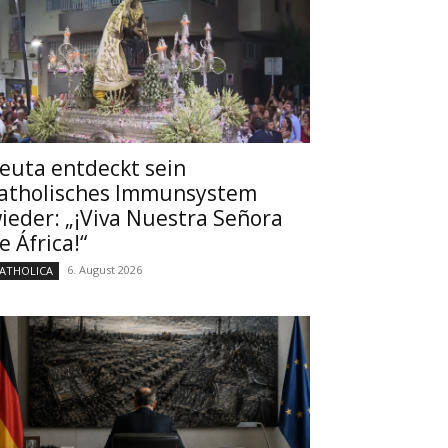
euta entdeckt sein
atholisches Immunsystem
ieder: „¡Viva Nuestra Señora
e África!“
6. August 2026
ATHOLICA