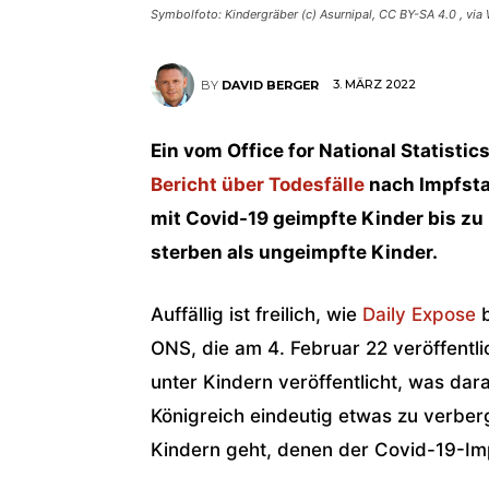
Symbolfoto: Kindergräber (c) Asurnipal, CC BY-SA 4.0
, vi
3. MÄRZ 2022
BY
DAVID BERGER
Ein vom Office for National Statist
Bericht über Todesfälle
nach Impfstat
mit Covid-19 geimpfte Kinder bis z
sterben als ungeimpfte Kinder.
Auffällig ist freilich, wie
Daily Expose
b
ONS, die am 4. Februar 22 veröffentli
unter Kindern veröffentlicht, was dar
Königreich eindeutig etwas zu verber
Kindern geht, denen der Covid-19-Imp