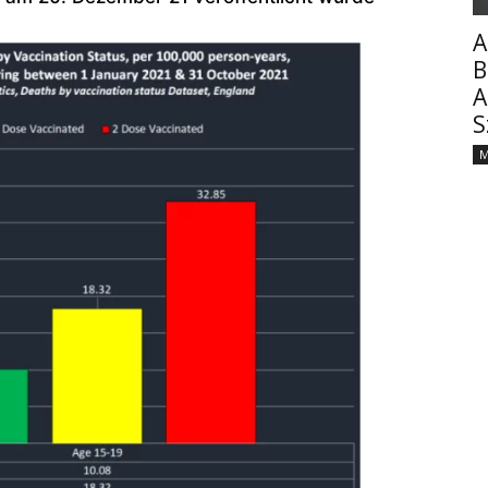
A
B
A
S
M