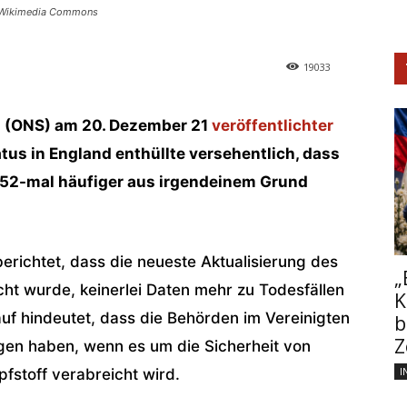
a Wikimedia Commons
19033
ics (ONS) am 20. Dezember 21
veröffentlichter
us in England enthüllte versehentlich, dass
u 52-mal häufiger aus irgendeinem Grund
erichtet, dass die neueste Aktualisierung des
„
cht wurde, keinerlei Daten mehr zu Todesfällen
K
auf hindeutet, dass die Behörden im Vereinigten
b
Z
gen haben, wenn es um die Sicherheit von
I
fstoff verabreicht wird.