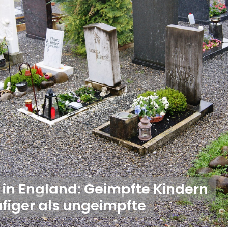
in England: Geimpfte Kindern
figer als ungeimpfte