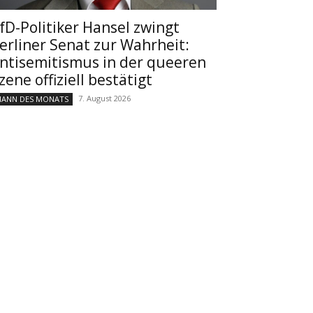
fD-Politiker Hansel zwingt
erliner Senat zur Wahrheit:
ntisemitismus in der queeren
zene offiziell bestätigt
7. August 2026
ANN DES MONATS