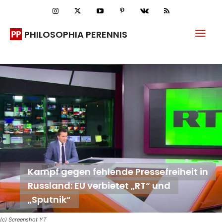
PHILOSOPHIA PERENNIS
Kampf gegen fehlende Pressefreiheit in
Russland: EU verbietet „RT“ und
„Sputnik“
(c) Screenshot YT