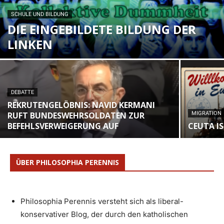
SCHULE UND BILDUNG
DIE EINGEBILDETE BILDUNG DER
LINKEN
DEBATTE
REKRUTENGELÖBNIS: NAVID KERMANI
RUFT BUNDESWEHRSOLDATEN ZUR
MIGRATION
BEFEHLSVERWEIGERUNG AUF
CEUTA I
ÜBER PHILOSOPHIA PERENNIS
Philosophia Perennis versteht sich als liberal-
konservativer Blog, der durch den katholischen