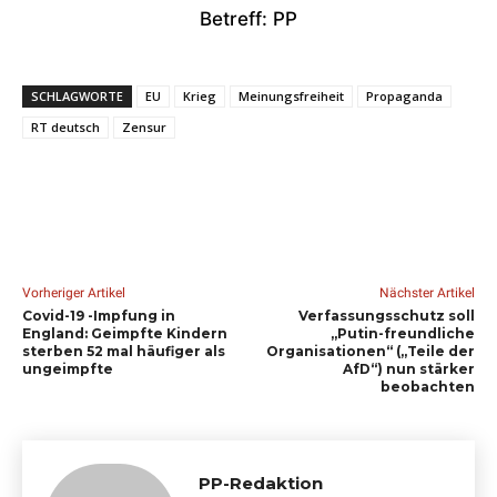
Betreff: PP
SCHLAGWORTE
EU
Krieg
Meinungsfreiheit
Propaganda
RT deutsch
Zensur
Vorheriger Artikel
Nächster Artikel
Covid-19 -Impfung in
Verfassungsschutz soll
England: Geimpfte Kindern
„Putin-freundliche
sterben 52 mal häufiger als
Organisationen“ („Teile der
ungeimpfte
AfD“) nun stärker
beobachten
PP-Redaktion