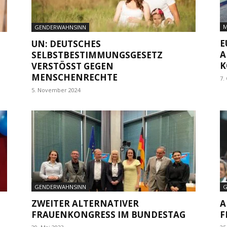
M
GENDERWAHNSINN
E
UN: DEUTSCHES
A
SELBSTBESTIMMUNGSGESETZ
K
VERSTÖSST GEGEN M
ENSCHENRECHTE
7.
5. November 2024
GENDERWAHNSINN
G
ZWEITER ALTERNATIVER
A
FRAUENKONGRESS IM BUNDESTAG
F