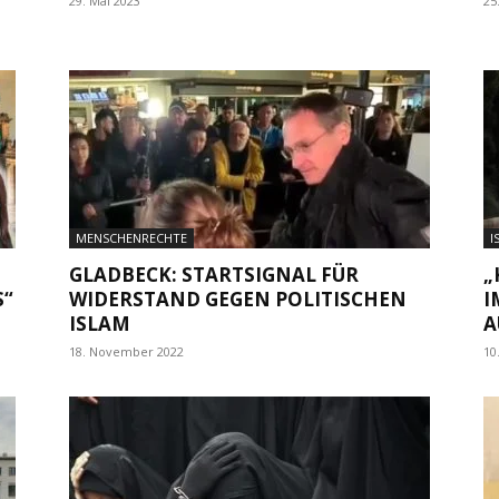
29. Mai 2023
25
MENSCHENRECHTE
I
GLADBECK: STARTSIGNAL FÜR
„
S“
WIDERSTAND GEGEN POLITISCHEN
I
ISLAM
A
18. November 2022
10