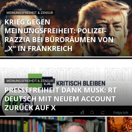
MEINUNGSFREIHEIT & ZENSUR
KRIEG GEGEN
MEINUNGSFREIHEIT: POLIZEI-
RAZZIA BEI BÜRORÄUMEN VON
„X“ IN FRANKREICH
MEINUNGSFREIHEIT & ZENSUR
PRESSEFREIHEIT DANK MUSK: RT
DEUTSCH MIT NEUEM ACCOUNT
ZURÜCK AUF X