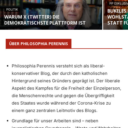
PP EXKLUSI
POLITIK
BUKELES 
WARUM X (TWITTER) DIE
WOHLSTA
DEMOKRATISCHSTE PLATTFORM IST
STATT F
ÜBER PHILOSOPHIA PERENNIS
Philosophia Perennis versteht sich als liberal-
konservativer Blog, der durch den katholischen
Hintergrund seines Gründers geprägt ist. Der liberale
Aspekt des Kampfes für die Freiheit der Einzelperson,
die Menschenrechte und gegen die Übergriffigkeit
des Staates wurde während der Corona-Krise zu
einem ganz zentralen Leitmotiv des Blogs.
Grundlage für unser Arbeiten sind – neben