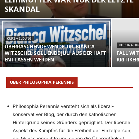
SKANDAL
KURZMELDUNG
ÜBERRASCHENDE WENDE: DR. BIANCA
CORONA-DI
WITZSCHEL SOLL ENDE JULI AUS DER HAFT
FALL WI
ENTLASSEN WERDEN
KRITIKER
ÜBER PHILOSOPHIA PERENNIS
Philosophia Perennis versteht sich als liberal-
konservativer Blog, der durch den katholischen
Hintergrund seines Gründers geprägt ist. Der liberale
Aspekt des Kampfes für die Freiheit der Einzelperson,
die Menschenrechte und gegen die Übergriffigkeit