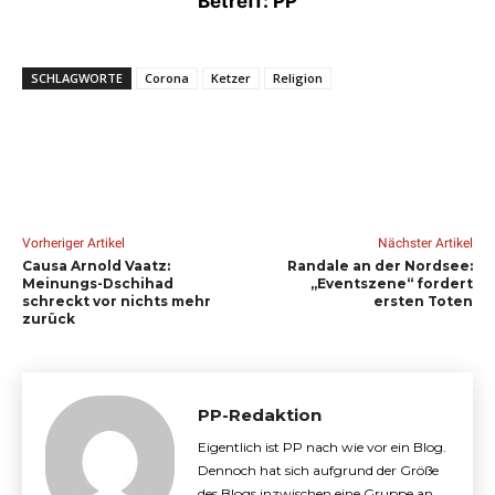
Betreff: PP
SCHLAGWORTE
Corona
Ketzer
Religion
Vorheriger Artikel
Nächster Artikel
Causa Arnold Vaatz:
Randale an der Nordsee:
Meinungs-Dschihad
„Eventszene“ fordert
schreckt vor nichts mehr
ersten Toten
zurück
PP-Redaktion
Eigentlich ist PP nach wie vor ein Blog.
Dennoch hat sich aufgrund der Größe
des Blogs inzwischen eine Gruppe an