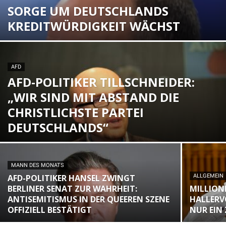
SORGE UM DEUTSCHLANDS
KREDITWÜRDIGKEIT WÄCHST
AFD
AFD-POLITIKER TILLSCHNEIDER:
„WIR SIND MIT ABSTAND DIE
CHRISTLICHSTE PARTEI
DEUTSCHLANDS“
MANN DES MONATS
AFD-POLITIKER HANSEL ZWINGT
ALLGEMEIN
BERLINER SENAT ZUR WAHRHEIT:
MILLION
ANTISEMITISMUS IN DER QUEEREN SZENE
HALLERV
OFFIZIELL BESTÄTIGT
NUR EIN