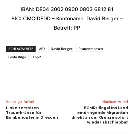
IBAN: DE04 3002 0900 0803 6812 81
BIC: CMCIDEDD – Kontoname: David Berger –
Betreff: PP
SCHLAGWORTE
AfD
David Berger
Frauenmarsch
Leyla Bilge
Top2
Vorheriger Artikel
Nächster Artikel
Linke zerstören
EGMR: Illegal ins Land
Trauerkränze für
eindringende Migranten
Bombenopfer in Dresden
direkt an der Grenze sofort
wieder abschiebbar