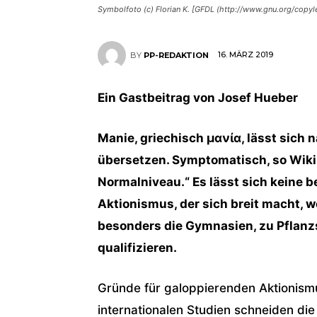
Symbolfoto (c) Florian K. [GFDL (http://www.gnu.org/copyl
16. MÄRZ 2019
BY
PP-REDAKTION
Ein Gastbeitrag von Josef Hueber
Manie, griechisch μανία, lässt sich
übersetzen. Symptomatisch, so Wikip
Normalniveau.“ Es lässt sich keine 
Aktionismus, der sich breit macht, 
besonders die Gymnasien, zu Pflanzs
qualifizieren.
Gründe für galoppierenden Aktionism
internationalen Studien schneiden di