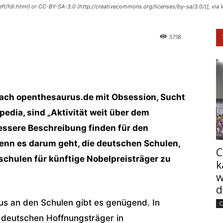
eft/fdl.html) or CC-BY-SA-3.0 (http://creativecommons.org/licenses/by-sa/3.0/)], v
3758
 nach openthesaurus.de mit Obsession, Sucht
edia, sind „Aktivität weit über dem
bessere Beschreibung finden für den
wenn es darum geht, die deutschen Schulen,
C
chulen für künftige Nobelpreisträger zu
k
w
d
us an den Schulen gibt es genügend. In
C
e deutschen Hoffnungsträger in