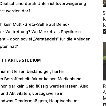
n Deutschland durch Unterrichtsverweigerung
ert werden darf.
S
K
K
h kein Mutti-Greta-Selfie auf Demo-
er Weltrettung? Wo Merkel als Physikerin –
C
t – doch soviel „Verständnis“ für die Anliegen
pten hat?
TT HARTES STUDIUM
nur mit leiser, beständiger, harter
len Betroffenheitsfaktor keinen Medienhund
B
hon gar kein Geld flüssig werden lassen. Also
A
und Aktivitäten, vorzugsweise in
M
rgendwas Gendermäßigem, Hauptsache mit
M