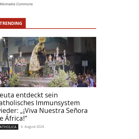
ia Wikimedia Commons
TRENDING
euta entdeckt sein
atholisches Immunsystem
ieder: „¡Viva Nuestra Señora
e África!“
6. August 2026
ATHOLICA