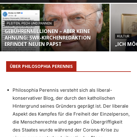
PLEITEN, PECH UND PANNEN
GEBÜHRENMILLIONEN – ABER KEINE
AHNUNG: SWR-KIRCHENREDAKTION
KULTUR
ERFINDET NEUEN PAPST
„ICH MÖ
ÜBER PHILOSOPHIA PERENNIS
Philosophia Perennis versteht sich als liberal-
konservativer Blog, der durch den katholischen
Hintergrund seines Gründers geprägt ist. Der liberale
Aspekt des Kampfes für die Freiheit der Einzelperson,
die Menschenrechte und gegen die Übergriffigkeit
des Staates wurde während der Corona-Krise zu