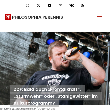
PHILOSOPHIA PERENNIS
ZDF: Bald auch „Frontalkraft“,
„Sturmwehr“ oder „Stahlgewitter“ im
Kulturprogramm?
(c) Chris W. Braunschweiger [CC BY-SA 3.0