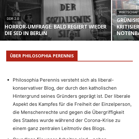
WIRTSCHAF
DDR 2.0
GRÜNISI
HORROR-UMFRAGE: BALD REGIERT WIEDER
KRITISIE
DIE SED IN BERLIN
NOTENB
ÜBER PHILOSOPHIA PERENNIS
Philosophia Perennis versteht sich als liberal-
konservativer Blog, der durch den katholischen
Hintergrund seines Gründers geprägt ist. Der liberale
Aspekt des Kampfes für die Freiheit der Einzelperson,
die Menschenrechte und gegen die Übergriffigkeit
des Staates wurde während der Corona-Krise zu
einem ganz zentralen Leitmotiv des Blogs.