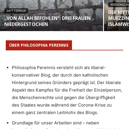
WISSENSCH
24/7-TERROR
DER MY
„VON ALLAH BEFOHLEN“: DREI FRAUEN
MUEZZIN
NIEDERGESTOCHEN
ISLAMWI
ÜBER PHILOSOPHIA PERENNIS
Philosophia Perennis versteht sich als liberal-
konservativer Blog, der durch den katholischen
Hintergrund seines Gründers geprägt ist. Der liberale
Aspekt des Kampfes für die Freiheit der Einzelperson,
die Menschenrechte und gegen die Übergriffigkeit
des Staates wurde während der Corona-Krise zu
einem ganz zentralen Leitmotiv des Blogs.
Grundlage für unser Arbeiten sind – neben