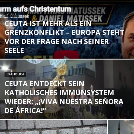
VIDEO
CEUTA IST MEHR ALS EIN
GRENZKONFLIKT – EUROPA STEHT
VOR DER FRAGE NACH SEINER
SEELE
CATHOLICA
CEUTA ENTDECKT SEIN
KATHOLISCHES IMMUNSYSTEM
WIEDER: „¡VIVA NUESTRA SEÑORA
DE ÁFRICA!“