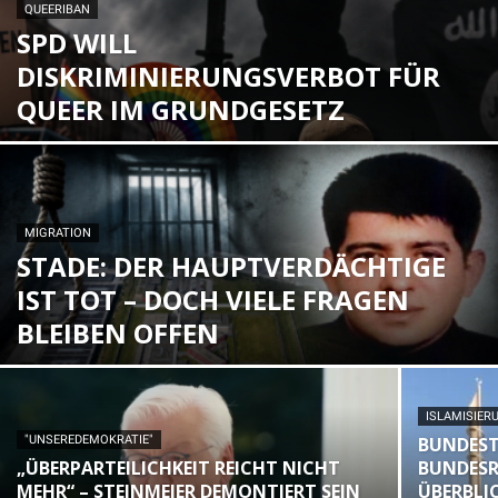
QUEERIBAN
SPD WILL
DISKRIMINIERUNGSVERBOT FÜR
QUEER IM GRUNDGESETZ
MIGRATION
STADE: DER HAUPTVERDÄCHTIGE
IST TOT – DOCH VIELE FRAGEN
BLEIBEN OFFEN
ISLAMISIER
"UNSEREDEMOKRATIE"
BUNDES
„ÜBERPARTEILICHKEIT REICHT NICHT
BUNDESR
MEHR“ – STEINMEIER DEMONTIERT SEIN
ÜBERBLI