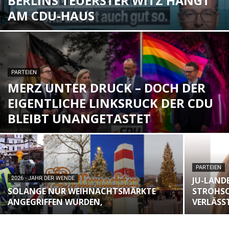
BERLINS TEUERSTER WITZ HÄNGT
AM CDU-HAUS
PARTEIEN
MERZ UNTER DRUCK – DOCH DER
EIGENTLICHE LINKSRUCK DER CDU
BLEIBT UNANGETASTET
PARTEIEN
2026 - JAHR DER WENDE
JU-LAND
SOLANGE NUR WEIHNACHTSMÄRKTE
STROHSC
ANGEGRIFFEN WURDEN,
VERLÄSST