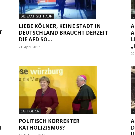
DIE SAAT GEHT AUF
L
LIEBE KÖLNER, KEINE STADT IN
A
T
DEUTSCHLAND BRAUCHT DERZEIT
A
DIE AFD SO...
L
„
21. April 2017
20
K
CATHOLICA
A
POLITISCH KORREKTER
N
D
KATHOLIZISMUS?
U