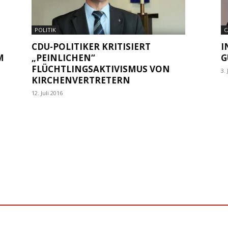
POLITIK
C
CDU-POLITIKER KRITISIERT
I
M
„PEINLICHEN“
G
FLÜCHTLINGSAKTIVISMUS VON
3. 
KIRCHENVERTRETERN
12. Juli 2016