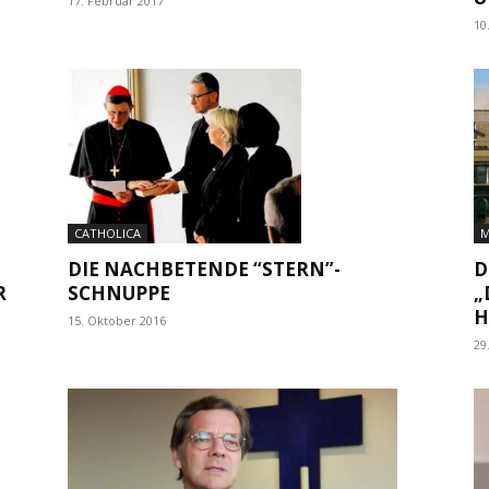
17. Februar 2017
10
M
CATHOLICA
D
DIE NACHBETENDE “STERN”-
R
„
SCHNUPPE
H
15. Oktober 2016
29