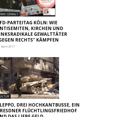
INKE GEWALT
FD-PARTEITAG KÖLN: WIE
NTISEMITEN, KIRCHEN UND
INKSRADIKALE GEWALTTÄTER
GEGEN RECHTS“ KÄMPFEN
. April 2017
ULTUR
LEPPO, DREI HOCHKANTBUSSE, EIN
RESDNER FLÜCHTLINGSFRIEDHOF
ND DAS LIEBE GELD