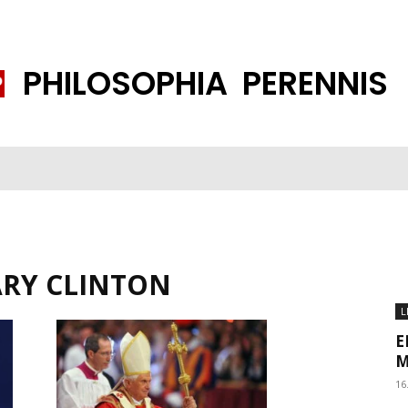
PHILOSOPHIA PERENNIS
FENE GESELLSCHAFT
ISLAMISIERUNG
PP THEMEN
K
ARY CLINTON
L
E
M
16