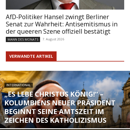
AfD-Politiker Hansel zwingt Berliner
Senat zur Wahrheit: Antisemitismus in
der queeren Szene offiziell bestätigt
7. August 2026
MANN DES MONATS
VERWANDTE ARTIKEL
INTERNATIONAL
„ES LEBE CHRISTUS KÖNIG!“ –
KOLUMBIENS NEUER PRÄSIDENT
BEGINNT SEINE AMTSZEIT IM
ZEICHEN DES KATHOLIZISMUS