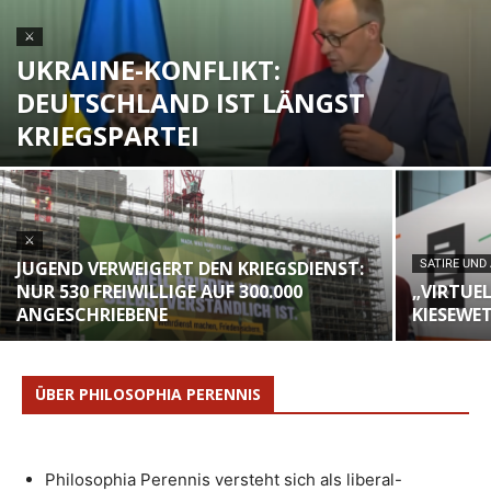
⚔
UKRAINE-KONFLIKT:
DEUTSCHLAND IST LÄNGST
KRIEGSPARTEI
⚔
JUGEND VERWEIGERT DEN KRIEGSDIENST:
SATIRE UND
NUR 530 FREIWILLIGE AUF 300.000
„VIRTUE
ANGESCHRIEBENE
KIESEWE
ÜBER PHILOSOPHIA PERENNIS
Philosophia Perennis versteht sich als liberal-