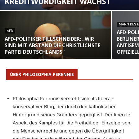
KREDITWÜRDIGKEIT WÄCHST
MANN DES 
AFD
AFD-POL
AFD-POLITIKER TILLSCHNEIDER: „WIR
BERLINE
SIND MIT ABSTAND DIE CHRISTLICHSTE
ANTISEM
PARTEI DEUTSCHLANDS“
OFFIZIEL
ÜBER PHILOSOPHIA PERENNIS
Philosophia Perennis versteht sich als liberal-
konservativer Blog, der durch den katholischen
Hintergrund seines Gründers geprägt ist. Der liberale
Aspekt des Kampfes für die Freiheit der Einzelperson,
die Menschenrechte und gegen die Übergriffigkeit
des Staates wurde während der Corona-Krise zu