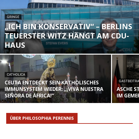
GRINGE
„ICH BIN KONSERVATIV“ – BERLINS
TEUERSTER WITZ HÄNGT AM CDU-
HAUS
CATHOLICA
CEUTA ENTDECKT SEIN KATHOLISCHES
GASTBEITR
IMMUNSYSTEM WIEDER: „¡VIVA NUESTRA
ASCHE S
SEÑORA DE ÁFRICA!“
IM GEME
ÜBER PHILOSOPHIA PERENNIS