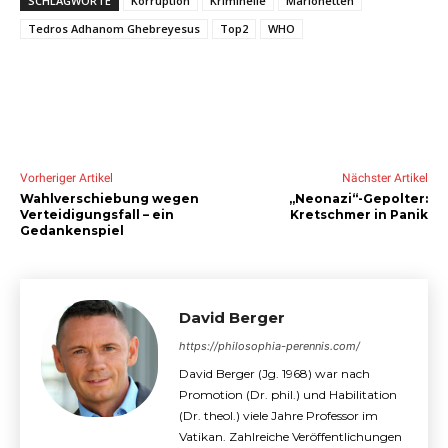
SCHLAGWORTE
Korruption
Kriminelle
Marionetten
Tedros Adhanom Ghebreyesus
Top2
WHO
Vorheriger Artikel
Nächster Artikel
Wahlverschiebung wegen
„Neonazi“-Gepolter:
Verteidigungsfall – ein
Kretschmer in Panik
Gedankenspiel
David Berger
https://philosophia-perennis.com/
David Berger (Jg. 1968) war nach
Promotion (Dr. phil.) und Habilitation
(Dr. theol.) viele Jahre Professor im
Vatikan. Zahlreiche Veröffentlichungen