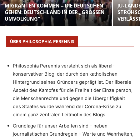
MIGRANTEN KOMMEN – DIE DEUTSCHEN
JU-LAND
GEHEN: DEUTSCHLAND IN DER „GROSSEN U
STROHSC
MVOLKUNG“
VERLÄSST
ÜBER PHILOSOPHIA PERENNIS
Philosophia Perennis versteht sich als liberal-
konservativer Blog, der durch den katholischen
Hintergrund seines Gründers geprägt ist. Der liberale
Aspekt des Kampfes für die Freiheit der Einzelperson,
die Menschenrechte und gegen die Übergriffigkeit
des Staates wurde während der Corona-Krise zu
einem ganz zentralen Leitmotiv des Blogs.
Grundlage für unser Arbeiten sind – neben
journalistischen Grundregeln – Werte und Wahrheiten,