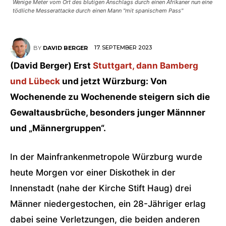
Wenige Meter vom Ort des blutigen Anschlags durch einen Afrikaner nun eine
tödliche Messerattacke durch einen Mann "mit spanischem Pass"
17. SEPTEMBER 2023
BY
DAVID BERGER
(David Berger) Erst
Stuttgart, dann Bamberg
und Lübeck
und jetzt Würzburg: Von
Wochenende zu Wochenende steigern sich die
Gewaltausbrüche, besonders junger Männner
und „Männergruppen“.
In der Mainfrankenmetropole Würzburg wurde
heute Morgen vor einer Diskothek in der
Innenstadt (nahe der Kirche Stift Haug) drei
Männer niedergestochen, ein 28-Jähriger erlag
dabei seine Verletzungen, die beiden anderen