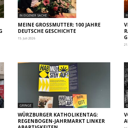
F
IN EIGENER SACHE
V
MEINE GROSSMUTTER: 100 JAHRE D
G
R
EUTSCHE GESCHICHTE
G
15. Juli 2026
21
GRINGE
G
WÜRZBURGER KATHOLIKENTAG:
V
REGENBOGEN-JAHRMARKT LINKER
A
ABARTIGKEITEN