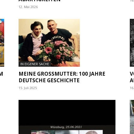
16
12. Mai 2026
G
IN EIGENER SACHE
M
V
MEINE GROSSMUTTER: 100 JAHRE D
A
EUTSCHE GESCHICHTE
16
15. Juli 2025