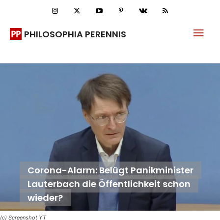
PHILOSOPHIA PERENNIS
Corona-Alarm: Belügt Panikminister
Lauterbach die Öffentlichkeit schon
wieder?
(c) Screenshot YT