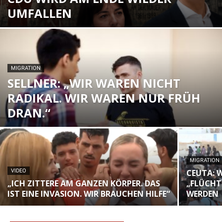
UMFALLEN
MIGRATION
SELLNER: „WIR WAREN NICHT
RADIKAL. WIR WAREN NUR FRÜH
DRAN.“
MIGRATION
VIDEO
CEUTA: 
„ICH ZITTERE AM GANZEN KÖRPER. DAS
„FLÜCHT
IST EINE INVASION. WIR BRAUCHEN HILFE“
WERDEN