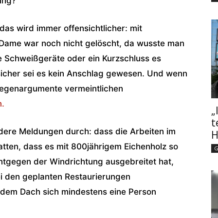
ung?
das wird immer offensichtlicher: mit
 Dame war noch nicht gelöscht, da wusste man
e Schweißgeräte oder ein Kurzschluss es
sicher sei es kein Anschlag gewesen. Und wenn
Gegenargumente vermeint­lichen
.
„
t
ere Meldun­gen durch: dass die Arbeiten im
H
atten, dass es mit 800jährigem Eichenholz so
G
entgegen der Windrichtung ausgebreitet hat,
ei den geplanten Restau­rierungen
 dem Dach sich mindestens eine Person