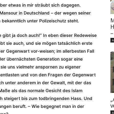
ber etwas in mir sträubt sich dagegen.
d Mansour in Deutschland – der wegen seiner
M
bekanntlich unter Polizeischutz steht.
H
–
 gibt ja doch auch!“ In eben dieser Re­deweise
A
bt sie auch, und sie mögen tatsäch­lich erste
r Gegenwart vor-weisen; im allerbesten Fall
 der übernächsten Generation sogar eine
n sie uns vielmehr anspornen zu eigener
ns entla­sten und von den Fragen der Gegenwart
ch unter anderem in der Gewalt, mit der das
Maße als das normale Gesicht des Islam
„
ich steigert bis zum todbringenden Hass. Und
v
erungen beruft. – Wie begegnet man in der
A