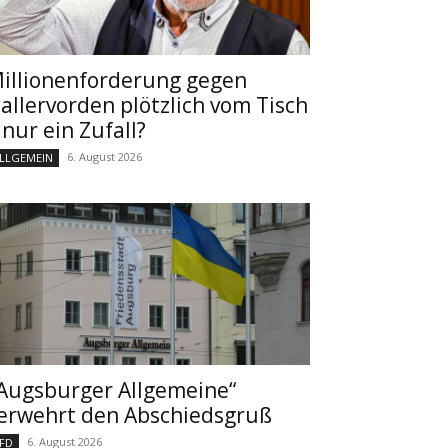
illionenforderung gegen
allervorden plötzlich vom Tisch
 nur ein Zufall?
6. August 2026
LLGEMEIN
Augsburger Allgemeine“
erwehrt den Abschiedsgruß
6. August 2026
FD