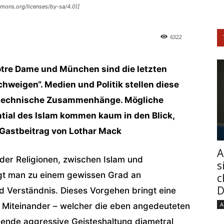
mmons.org/licenses/by-sa/4.0)]
6322
otre Dame und München sind die letzten
chweigen“. Medien und Politik stellen diese
r technische Zusammenhänge. Mögliche
ial des Islam kommen kaum in den Blick,
n Gastbeitrag von Lothar Mack
A
der Religionen, zwischen Islam und
s
ngt man zu einem gewissen Grad an
c
D
Verständnis. Dieses Vorgehen bringt eine
A
 Mit­einander – welcher die eben angedeuteten
gende aggressive Geisteshaltung diametral