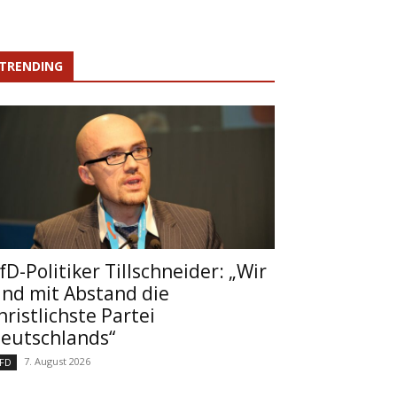
TRENDING
fD-Politiker Tillschneider: „Wir
ind mit Abstand die
hristlichste Partei
eutschlands“
7. August 2026
FD