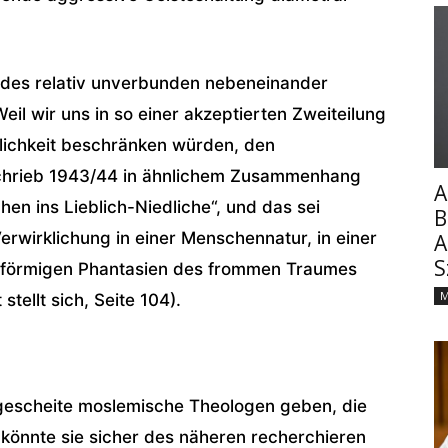
eides relativ unverbunden neben­einander
il wir uns in so einer akzeptierten Zweiteilung
rklichkeit beschränken würden, den
hrieb 1943/44 in ähnlichem Zusammenhang
A
n ins Lieblich-Niedliche“, und das sei
B
 Verwirklichung in einer Menschennatur, in ei­ner
A
S
vielförmigen Phantasien des frommen Traumes
M
stellt sich, Seite 104).
s gescheite moslemische Theologen geben, die
 könnte sie sicher des näheren re­cherchieren