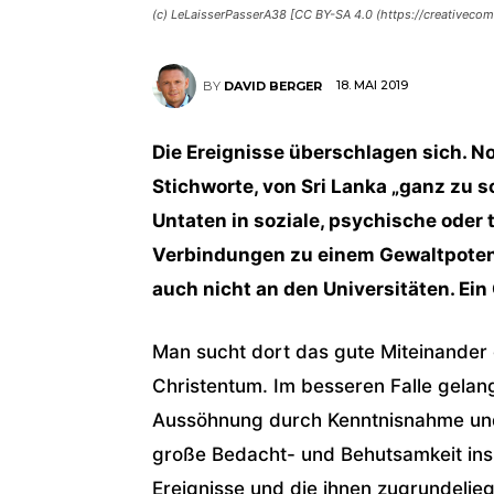
(c) LeLaisserPasserA38 [CC BY-SA 4.0 (https://creativeco
18. MAI 2019
BY
DAVID BERGER
Die Ereignisse überschlagen sich. N
Stichworte, von Sri Lanka „ganz zu s
Untaten in soziale, psychische ode
Verbindungen zu einem Gewaltpotent
auch nicht an den Universitäten. Ei
Man sucht dort das gute Miteinander 
Christentum. Im besseren Falle gela
Aussöhnung durch Kenntnisnahme und 
große Bedacht- und Behutsamkeit ins
Ereignisse und die ihnen zugrundelie