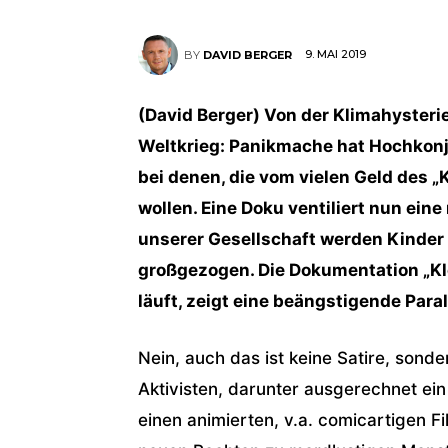
9. MAI 2019
BY
DAVID BERGER
(David Berger) Von der Klimahysteri
Weltkrieg: Panikmache hat Hochkonj
bei denen, die vom vielen Geld des
wollen. Eine Doku ventiliert nun ein
unserer Gesellschaft werden Kinder 
großgezogen. Die Dokumentation „Kle
läuft, zeigt eine beängstigende Para
Nein, auch das ist keine Satire, sond
Aktivisten, darunter ausgerechnet ein
einen animierten, v.a. comicartigen Fi