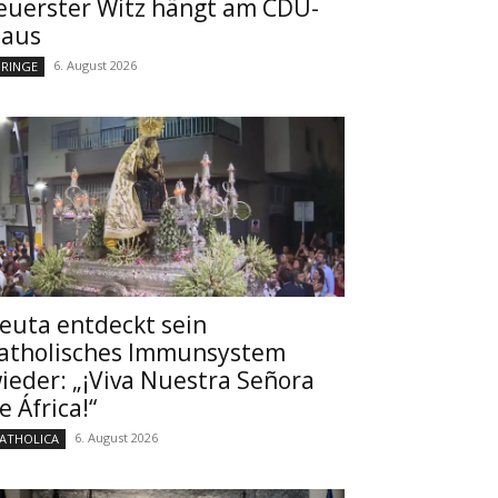
euerster Witz hängt am CDU-
aus
6. August 2026
RINGE
euta entdeckt sein
atholisches Immunsystem
ieder: „¡Viva Nuestra Señora
e África!“
6. August 2026
ATHOLICA