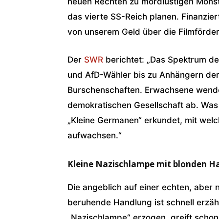
neuen Rechten zu mordlustigen Mon
das vierte SS-Reich planen. Finanzie
von unserem Geld über die Filmförde
Der
SWR
berichtet: „Das Spektrum de
und AfD-Wähler bis zu Anhängern der
Burschenschaften. Erwachsene wenden
demokratischen Gesellschaft ab. Was 
„Kleine Germanen“ erkundet, mit welc
aufwachsen.“
Kleine Nazischlampe mit blonden Ha
Die angeblich auf einer echten, abe
beruhende Handlung ist schnell erzähl
„Nazischlampe“ erzogen, greift schon