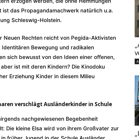
stern erzogen werden, die ohne Hemmungen
rt ist das Propagandamachwerk natürlich u.a.
rung Schleswig-Holstein.
r Neuen Rechten reicht von Pegida-Aktivisten
„
 Identitären Bewegung und radikalen
v
 sich bewusst von den Ideen einer offenen,
A
aber ist mit deren Kindern? Die Kinodoku
her Erziehung Kinder in diesem Milieu
aren verschlägt Ausländerkinder in Schule
r nirgends nachgewiesenen Begebenheit
t: Die kleine Elsa wird von ihrem Großvater zur
„
 in früher Jugend in der Schule Ausländer