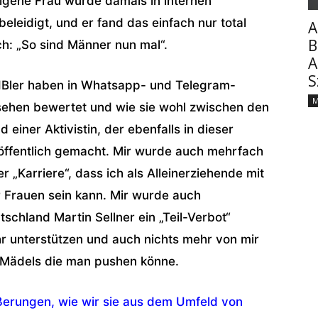
igene Frau wurde damals in internen
eidigt, und er fand das einfach nur total
A
B
ch: „So sind Männer nun mal“.
A
S
 IBler haben in Whatsapp- und Telegram-
M
ehen bewertet und wie sie wohl zwischen den
iner Aktivistin, der ebenfalls in dieser
 öffentlich gemacht. Mir wurde auch mehrfach
 „Karriere“, dass ich als Alleinerziehende mit
r Frauen sein kann. Mir wurde auch
schland Martin Sellner ein „Teil-Verbot“
ehr unterstützen und auch nichts mehr von mir
 Mädels die man pushen könne.
ußerungen, wie wir sie aus dem Umfeld von