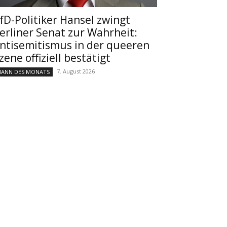
fD-Politiker Hansel zwingt
erliner Senat zur Wahrheit:
ntisemitismus in der queeren
zene offiziell bestätigt
7. August 2026
ANN DES MONATS