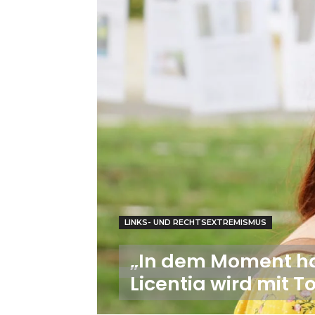
LINKS- UND RECHTSEXTREMISMUS
„In dem Moment hat
Licentia wird mit 