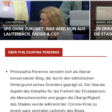
GASTBEITRAG
MERKEL MU
SPD OHNE ZUKUNFT: WAS WIRD NUN AUS
„IM ERI
LAUTERBACH, FAESER & CO?
DIE STAS
ÜBER PHILOSOPHIA PERENNIS
Philosophia Perennis versteht sich als liberal-
konservativer Blog, der durch den katholischen
Hintergrund seines Gründers geprägt ist. Der liberale
Aspekt des Kampfes für die Freiheit der Einzelperson,
die Menschenrechte und gegen die Übergriffigkeit
des Staates wurde während der Corona-Krise zu
einem ganz zentralen Leitmotiv des Blogs.