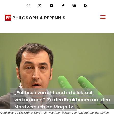
PHILOSOPHIA PERENNIS
„Politisch verroht und intellektuell
verkommen“: Zu den Reaktionen auf den
Mordversuch an Magnitz
© Bündnis 90/Die Grünen Nordrhein-Westfalen (Flickr: Cem Özdemir bei der LDK in