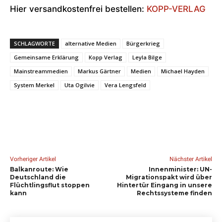
Hier versandkostenfrei bestellen:
KOPP-VERLAG
SCHLAGWORTE
alternative Medien
Bürgerkrieg
Gemeinsame Erklärung
Kopp Verlag
Leyla Bilge
Mainstreammedien
Markus Gärtner
Medien
Michael Hayden
System Merkel
Uta Ogilvie
Vera Lengsfeld
Vorheriger Artikel
Nächster Artikel
Balkanroute: Wie
Innenminister: UN-
Deutschland die
Migrationspakt wird über
Flüchtlingsflut stoppen
Hintertür Eingang in unsere
kann
Rechtssysteme finden