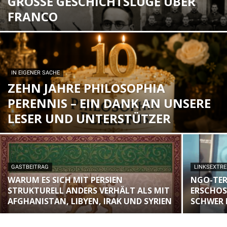
GROSSE GESCHICHTSLÜGE ÜBER F
RANCO
IN EIGENER SACHE
ZEHN JAHRE PHILOSOPHIA
PERENNIS – EIN DANK AN UNSERE
LESER UND UNTERSTÜTZER
GASTBEITRAG
LINKSEXTR
WARUM ES SICH MIT PERSIEN
NGO-TER
STRUKTURELL ANDERS VERHÄLT ALS MIT
ERSCHOS
AFGHANISTAN, LIBYEN, IRAK UND SYRIEN
SCHWER 