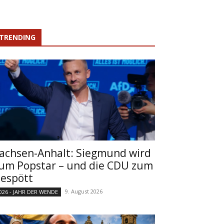
TRENDING
achsen-Anhalt: Siegmund wird
um Popstar – und die CDU zum
espött
9. August 2026
026 - JAHR DER WENDE