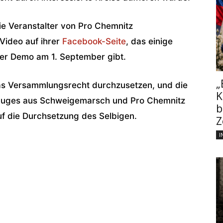
Die Veranstalter von Pro Chemnitz
Video auf ihrer
Facebook-Seite
, das einige
der Demo am 1. September gibt.
„
das Versammlungsrecht durchzusetzen, und die
K
n Zuges aus Schweigemarsch und Pro Chemnitz
b
f die Durchsetzung des Selbigen.
Z
I