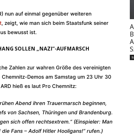
R) nun auf einmal gegenüber weiteren
t
, zeigt, wie man sich beim Staatsfunk seiner
A
us bewusst ist.
B
A
S
HANG SOLLEN „NAZI“-AUFMARSCH
M
che Zahlen zur wahren Größe des vereinigten
ie Chemnitz-Demos am Samstag um 23 Uhr 30
ARD hieß es laut Pro Chemnitz:
frühen Abend ihren Trauermarsch beginnen,
fs von Sachsen, Thüringen und Brandenburg.
en sich offen rechtsextrem.“ (Einspieler: Man
die Fans – Adolf Hitler Hooligans!“ rufen.)