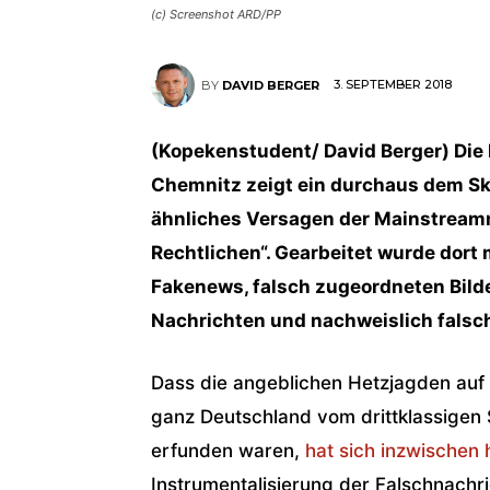
(c) Screenshot ARD/PP
3. SEPTEMBER 2018
BY
DAVID BERGER
(Kopekenstudent/ David Berger) Die
Chemnitz zeigt ein durchaus dem Sk
ähnliches Versagen der Mainstreamme
Rechtlichen“. Gearbeitet wurde dort
Fakenews, falsch zugeordneten Bild
Nachrichten und nachweislich falsc
Dass die angeblichen Hetzjagden auf 
ganz Deutschland vom drittklassigen Sc
erfunden waren,
hat sich inzwische
Instrumentalisierung der Falschnachri