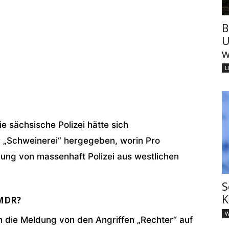
B
U
w
L
 sächsische Polizei hätte sich
r „Schweinerei“ hergegeben, worin Pro
ung von massenhaft Polizei aus westlichen
S
K
MDR?
W
die Meldung von den Angriffen „Rechter“ auf