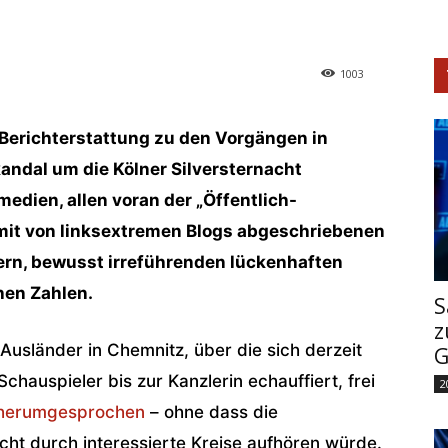
1003
 Berichterstattung zu den Vorgängen in
andal um die Kölner Silversternacht
dien, allen voran der „Öffentlich-
 mit von linksextremen Blogs abgeschriebenen
ern, bewusst irreführenden lückenhaften
hen Zahlen.
S
z
Ausländer in Chemnitz, über die sich derzeit
G
hauspieler bis zur Kanzlerin echauffiert, frei
2
n herumgesprochen
– ohne dass die
cht durch interessierte Kreise aufhören würde.