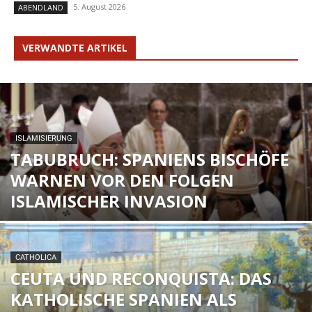
5. August 2026
ABENDLAND
VERWANDTE ARTIKEL
ISLAMISIERUNG
TABUBRUCH: SPANIENS BISCHÖFE
WARNEN VOR DEN FOLGEN
ISLAMISCHER INVASION
CATHOLICA
CEUTA UND RECONQUISTA: DAS
KATHOLISCHE SPANIEN ALS