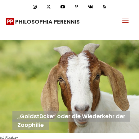
PHILOSOPHIA PERENNIS
„Goldstücke“ oder die Wiederkehr der
Zoophilie
(c) Pixabay