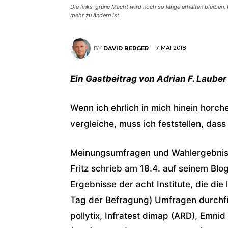
Die links-grüne Macht wird noch so lange erhalten bleiben
mehr zu ändern ist.
7. MAI 2018
BY
DAVID BERGER
Ein Gastbeitrag von Adrian F. Lauber
Wenn ich ehrlich in mich hinein horc
vergleiche, muss ich feststellen, dass
Meinungsumfragen und Wahlergebniss
Fritz schrieb am 18.4. auf seinem Blog
Ergebnisse der acht Institute, die di
Tag der Befragung) Umfragen durchfüh
pollytix, Infratest dimap (ARD), Emn