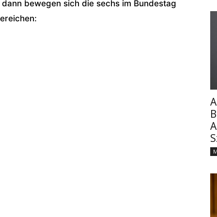
) – dann bewegen sich die sechs im Bundestag
Bereichen:
A
B
A
S
M