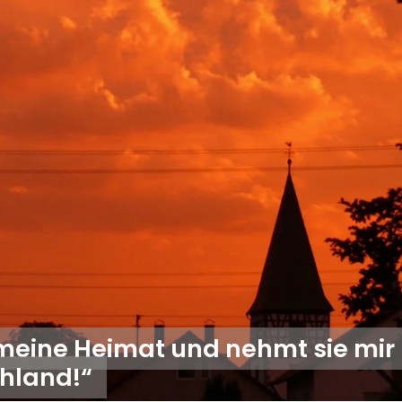
 meine Heimat und nehmt sie mir
chland!“