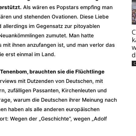
erstützt.
Als wären es Popstars empfing man
bären und stehenden Ovationen. Diese Liebe
 allerdings im Gegensatz zur pitoyablen
C
n Neuankömmlingen zumutet. Man hatte
k
as mit ihnen anzufangen ist, und man verlor das
w
d
ie erst einmal im Land.
C
 Tenenbom, brauchten sie die Flüchtlinge
erviews mit Dutzenden von Deutschen, mit
ern, zufälligen Passanten, Kirchenleuten und
ie Frage, warum die Deutschen ihrer Meinung nach
en haben als alle anderen europäischen
ort: Wegen der „Geschichte“, wegen „Adolf