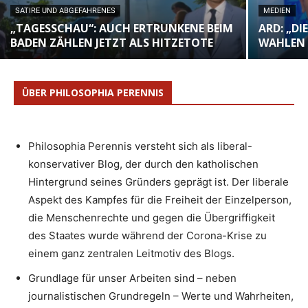
SATIRE UND ABGEFAHRENES
MEDIEN
„TAGESSCHAU“: AUCH ERTRUNKENE BEIM
ARD: „DI
BADEN ZÄHLEN JETZT ALS HITZETOTE
WAHLEN 
ÜBER PHILOSOPHIA PERENNIS
Philosophia Perennis versteht sich als liberal-
konservativer Blog, der durch den katholischen
Hintergrund seines Gründers geprägt ist. Der liberale
Aspekt des Kampfes für die Freiheit der Einzelperson,
die Menschenrechte und gegen die Übergriffigkeit
des Staates wurde während der Corona-Krise zu
einem ganz zentralen Leitmotiv des Blogs.
Grundlage für unser Arbeiten sind – neben
journalistischen Grundregeln – Werte und Wahrheiten,