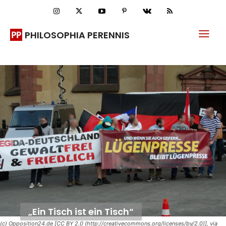
PHILOSOPHIA PERENNIS
„Ein Tisch ist ein Tisch“
(c) Opposition24.de [CC BY 2.0 (http://creativecommons.org/licenses/by/2.0)], via