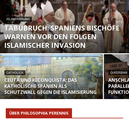
ISLAMISIERUNG
TABUBRUCH: SPANIENS BISCHÖFE
WARNEN VOR DEN FOLGEN
ISLAMISCHER INVASION
CATHOLICA
QUEERIBAN
CEUTA UND RECONQUISTA: DAS
ANSCHLA
KATHOLISCHE SPANIEN ALS
PARALLE
SCHUTZWALL GEGEN DIE ISLAMISIERUNG
FUNKTI
ÜBER PHILOSOPHIA PERENNIS