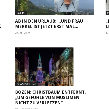
SATIRE
P
AB IN DEN URLAUB: …UND FRAU
„
E
MERKEL IST JETZT ERST MAL...
L
29. Juli 2019
5.
ISLAMISIERUNG
BOZEN: CHRISTBAUM ENTFERNT,
„UM GEFÜHLE VON MUSLIMEN
NICHT ZU VERLETZEN“
18. Dezember 2017