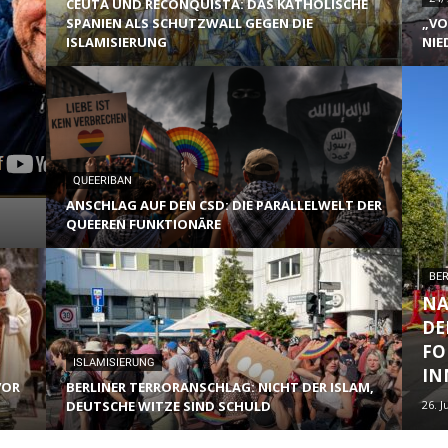
CEUTA UND RECONQUISTA: DAS KATHOLISCHE
SPANIEN ALS SCHUTZWALL GEGEN DIE
„VO
ISLAMISIERUNG
NIE
QUEERIBAN
ANSCHLAG AUF DEN CSD: DIE PARALLELWELT DER
QUEEREN FUNKTIONÄRE
BER
NA
DE
FO
ISLAMISIERUNG
IN
VOR
BERLINER TERRORANSCHLAG: NICHT DER ISLAM,
DEUTSCHE WITZE SIND SCHULD
26. J