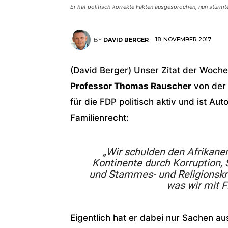
Er hat politisch korrekte Fakten ausgesprochen, nun stürmt
18. NOVEMBER 2017
BY
DAVID BERGER
(David Berger) Unser Zitat der Woc
Professor Thomas Rauscher
von der 
für die FDP politisch aktiv und ist A
Familienrecht:
„Wir schulden den Afrikaner
Kontinente durch Korruption
und Stammes- und Religionskr
was wir mit F
Eigentlich hat er dabei nur Sachen au