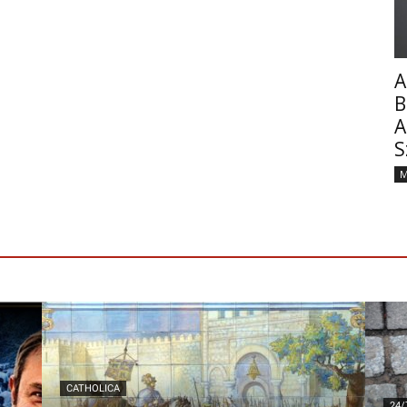
A
B
A
S
M
CATHOLICA
24/