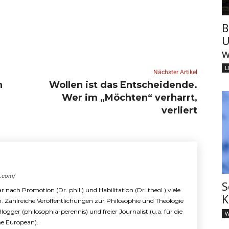
B
U
w
L
Nächster Artikel
n
Wollen ist das Entscheidende.
Wer im „Möchten“ verharrt,
verliert
s.com/
S
r nach Promotion (Dr. phil.) und Habilitation (Dr. theol.) viele
K
n. Zahlreiche Veröffentlichungen zur Philosophie und Theologie
 Blogger (philosophia-perennis) und freier Journalist (u.a. für die
W
The European).