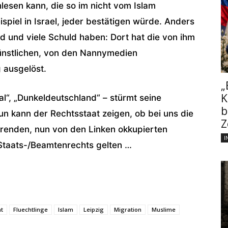
esen kann, die so im nicht vom Islam
piel in Israel, jeder bestätigen würde. Anders
d und viele Schuld haben: Dort hat die von ihm
ünstlichen, von den Nannymedien
 ausgelöst.
„
K
al“, „Dunkeldeutschland“ – stürmt seine
b
un kann der Rechtsstaat zeigen, ob bei uns die
Z
ierenden, nun von den Linken okkupierten
I
 Staats-/Beamtenrechts gelten …
ht
Fluechtlinge
Islam
Leipzig
Migration
Muslime