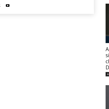
A
s
c
D
A