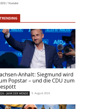
t SDS / Youtube
TRENDING
achsen-Anhalt: Siegmund wird
um Popstar – und die CDU zum
espött
9. August 2026
026 - JAHR DER WENDE