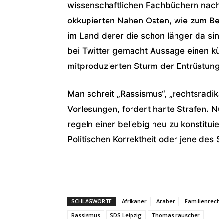
wissenschaftlichen Fachbüchern nachl
okkupierten Nahen Osten, wie zum Beis
im Land derer die schon länger da sin
bei Twitter gemacht Aussage einen k
mitproduzierten Sturm der Entrüstung
Man schreit „Rassismus“, „rechtsradik
Vorlesungen, fordert harte Strafen. N
regeln einer beliebig neu zu konstitu
Politischen Korrektheit oder jene des
SCHLAGWORTE
Afrikaner
Araber
Familienrec
Rassismus
SDS Leipzig
Thomas rauscher