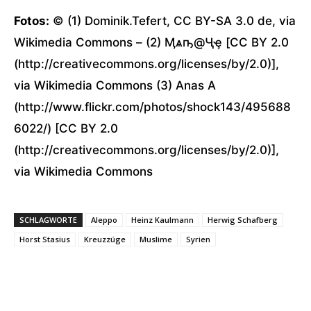
Fotos:
© (1) Dominik.Tefert, CC BY-SA 3.0 de, via
Wikimedia Commons – (2) Ӎѧҧ@Ҷҿ [CC BY 2.0
(http://creativecommons.org/licenses/by/2.0)],
via Wikimedia Commons (3) Anas A
(http://www.flickr.com/photos/shock143/495688
6022/) [CC BY 2.0
(http://creativecommons.org/licenses/by/2.0)],
via Wikimedia Commons
SCHLAGWORTE
Aleppo
Heinz Kaulmann
Herwig Schafberg
Horst Stasius
Kreuzzüge
Muslime
Syrien