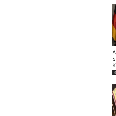
A
S
K
G