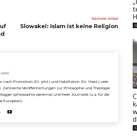
„
t
H
Nächster Artikel
uf
Slowakei: Islam ist keine Religion
G
gd
s.com/
r nach Promotion (Dr. phil.) und Habilitation (Dr. theol.) viele
n. Zahlreiche Veröffentlichungen zur Philosophie und Theologie
 Blogger (philosophia-perennis) und freier Journalist (u.a. für die
C
The European).
k
w
d
C