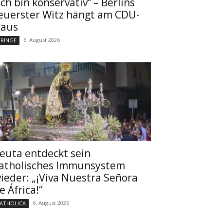
Ich bin konservativ“ – Berlins
euerster Witz hängt am CDU-
aus
6. August 2026
RINGE
euta entdeckt sein
atholisches Immunsystem
ieder: „¡Viva Nuestra Señora
e África!“
6. August 2026
ATHOLICA