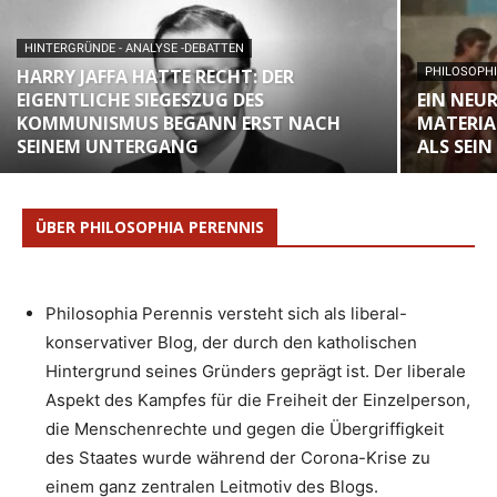
HINTERGRÜNDE - ANALYSE -DEBATTEN
HARRY JAFFA HATTE RECHT: DER
PHILOSOPHI
EIGENTLICHE SIEGESZUG DES
EIN NEU
KOMMUNISMUS BEGANN ERST NACH
MATERIA
SEINEM UNTERGANG
ALS SEIN
ÜBER PHILOSOPHIA PERENNIS
Philosophia Perennis versteht sich als liberal-
konservativer Blog, der durch den katholischen
Hintergrund seines Gründers geprägt ist. Der liberale
Aspekt des Kampfes für die Freiheit der Einzelperson,
die Menschenrechte und gegen die Übergriffigkeit
des Staates wurde während der Corona-Krise zu
einem ganz zentralen Leitmotiv des Blogs.