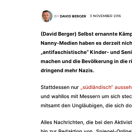
3. NOVEMBER 2016
BY
DAVID BERGER
(David Berger) Selbst ernannte Kämp
Nanny-Medien haben es derzeit nicht
„antifaschistische“ Kinder- und Sen
machen und die Bevölkerung in die r
dringend mehr Nazis.
Stattdessen nur
„südländisch“ ausse
und wahllos mit Messern um sich ste
mitsamt den Ungläubigen, die sich dor
Alles Nachrichten, die bei den Aktiv
hin zur Redaktion von „Spiegel-Onlin