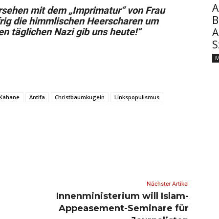
A
rsehen mit dem „Imprimatur“ von Frau
B
ifrig die himmlischen Heerscharen um
A
en täglichen Nazi gib uns heute!“
S
M
 Kahane
Antifa
Christbaumkugeln
Linkspopulismus
Nächster Artikel
Innenministerium will Islam-
Appeasement-Seminare für