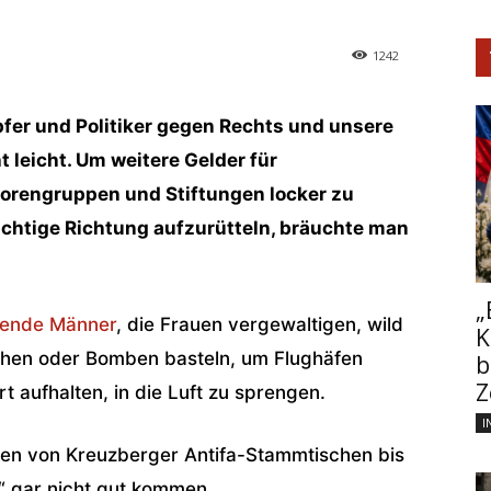
1242
fer und Politiker gegen Rechts und unsere
 leicht. Um weitere Gelder für
iorengruppen und Stiftungen locker zu
ichtige Richtung aufzurütteln, bräuchte man
„
hende Männer
, die Frauen vergewaltigen, wild
K
chen oder Bomben basteln, um Flughäfen
b
Z
t aufhalten, in die Luft zu sprengen.
I
isten von Kreuzberger Antifa-Stammtischen bis
e“ gar nicht gut kommen.