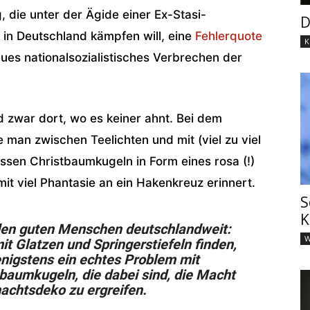
, die unter der Ägide einer Ex-Stasi-
D
 in Deutschland kämpfen will, eine
Fehlerquote
K
eues nationalsozialistisches Verbrechen der
 zwar dort, wo es keiner ahnt. Bei dem
e man zwischen Teelichten und mit (viel zu viel
sen Christbaumkugeln in Form eines rosa (!)
 viel Phantasie an ein Hakenkreuz erinnert.
S
K
 den guten Menschen deutschlandweit:
W
t Glatzen und Springerstiefeln finden,
enigstens ein echtes Problem mit
tbaumkugeln, die dabei sind, die Macht
nachtsdeko zu ergreifen.