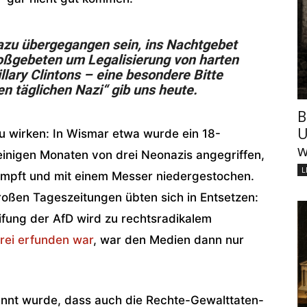
dazu übergegangen sein, ins Nachtgebet
ßgebeten um Legalisierung von harten
lary Clintons – eine besondere Bitte
n täglichen Nazi“ gib uns heute.
B
U
zu wirken: In Wismar etwa wurde ein 18-
w
r einigen Monaten von drei Neonazis angegriffen,
L
mpft und mit einem Messer niedergestochen.
roßen Tageszeitungen übten sich in Entsetzen:
fung der AfD wird zu rechtsradikalem
frei erfunden war
, war den Medien dann nur
nnt wurde, dass auch die Rechte-Gewalttaten-