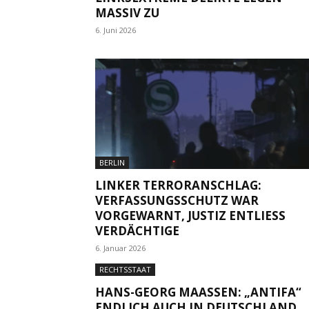
MASSIV ZU
6. Juni 2026
BERLIN
LINKER TERRORANSCHLAG:
VERFASSUNGSSCHUTZ WAR
VORGEWARNT, JUSTIZ ENTLIESS V
ERDÄCHTIGE
6. Januar 2026
RECHTSSTAAT
HANS-GEORG MAASSEN: „ANTIFA“ E
NDLICH AUCH IN DEUTSCHLAND V