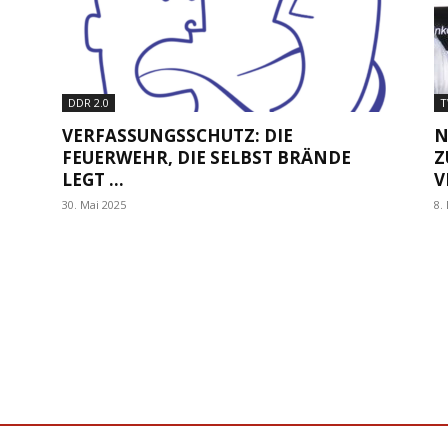
DDR 2.0
T
VERFASSUNGSSCHUTZ: DIE
N
FEUERWEHR, DIE SELBST BRÄNDE
Z
LEGT …
V
30. Mai 2025
8.