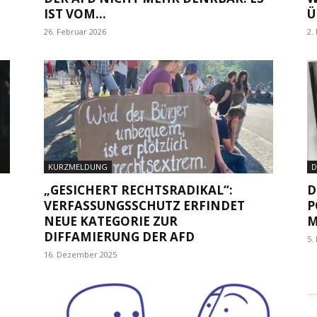
IST VOM...
Ü
26. Februar 2026
2.
KURZMELDUNG
D
„GESICHERT RECHTSRADIKAL“:
D
VERFASSUNGSSCHUTZ ERFINDET
P
NEUE KATEGORIE ZUR
M
DIFFAMIERUNG DER AFD
5.
16. Dezember 2025